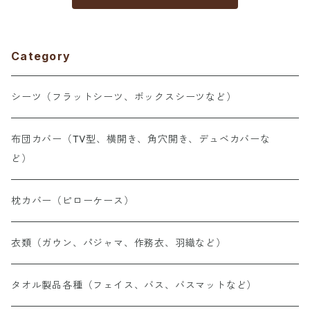
ワイト 白 三露
旅館 民宿 民泊
ーツ ホワイト
産業 ホテル 旅
／367594140
白 三露産業 ホ
館 民宿 民泊／3
テル 旅館 民宿
67594120
民泊／36183311
Category
0
シーツ（フラットシーツ、ボックスシーツなど）
布団カバー（TV型、横開き、角穴開き、デュベカバーな
ど）
枕カバー（ピローケース）
衣類（ガウン、パジャマ、作務衣、羽織など）
タオル製品各種（フェイス、バス、バスマットなど）