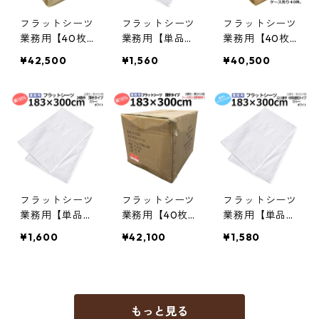
10
フラットシーツ
フラットシーツ
フラットシーツ
業務用【40枚
業務用【単品】
業務用【40枚
入】綿100% 18
綿70% ポリ3
入】綿70% ポ
¥42,500
¥1,560
¥40,500
0×290cm ダブ
0% 183x280cm
リ30% 183x28
ルサイズ 敷き
ダブルショート
0cm ダブルシ
シーツ ホワイ
サイズ メール
ョートサイズ
ト 白 三露産業
便（ポスト投函
敷きシーツ ホ
ホテル 旅館 民
配送） ホワイ
ワイト 白 三露
宿 民泊／3672
ト 白 三露産業
産業 ホテル 旅
29500
病衣 部屋着 ホ
館 民宿 民泊／3
テル 旅館 民宿
61832840
民泊／3618328
フラットシーツ
フラットシーツ
フラットシーツ
00
業務用【単品】
業務用【40枚
業務用【単品】
綿100% 183cm
入】綿100% 18
綿70% ポリ3
¥1,600
¥42,100
¥1,580
×300cm ダブ
3cm×300cm ダ
0% 183×300c
ルロングサイズ
ブルロングサイ
m ダブルロング
薄手タイプ メ
ズ 薄手タイプ
サイズ メール
ール便（ポスト
ホワイト 白 三
便（ポスト投函
投函配送） ホ
露産業 ホテル
配送） 敷きシ
もっと見る