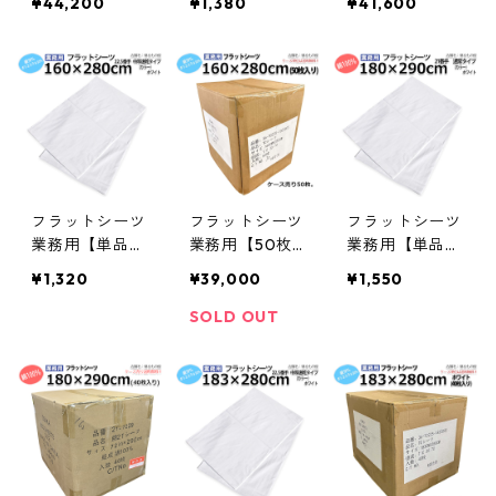
¥44,200
¥1,380
¥41,600
0×280cm シン
80cm シングル
0×280cm シン
グルワイドサイ
ワイドサイズ
グルワイドサイ
ズ 敷きシーツ
薄手タイプ メ
ズ 薄手タイプ
ホワイト 白 三
ール便（ポスト
敷きシーツ ホ
露産業 ホテル
投函配送） 敷
ワイト 白 三露
旅館 民宿 民泊
きシーツ ホワ
産業 ホテル 旅
／366328500
イト 白 三露産
館 民宿 民泊／3
業 ホテル 旅館
67595500
民宿 民泊／367
フラットシーツ
フラットシーツ
フラットシーツ
595020
業務用【単品】
業務用【50枚
業務用【単品】
綿70% ポリ3
入】綿70% ポ
綿100% 180×2
¥1,320
¥39,000
¥1,550
0% 160x280cm
リ30% 160x28
90cm ダブルサ
シングルワイド
0cm シングル
イズ メール便
SOLD OUT
サイズ メール
ワイドサイズ
（ポスト投函配
便（ポスト投函
敷きシーツ ホ
送） 敷きシー
配送） ホワイ
ワイト 白 三露
ツ ホワイト 白
ト 白 三露産業
産業 ホテル 旅
三露産業 ホテ
病衣 部屋着 ホ
館 民宿 民泊／3
ル 旅館 民宿 民
テル 旅館 民宿
61602850
泊／36757402
民泊／3616028
0