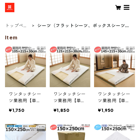
トップペー
シーツ（フラットシーツ、ボックスシーツな
ジ
ど）
Item
ワンタッチシー
ワンタッチシー
ワンタッチシー
ツ業務用【単
ツ業務用【単
ツ業務用【単
品】綿100% 敷
品】綿100% 敷
品】綿100% 敷
¥1,750
¥1,850
¥1,950
布団カバー ゴ
布団カバー ゴ
布団カバー ゴ
ム無しフィット
ム無しフィット
ム無しフィット
タイプ シング
タイプ セミダ
タイプ ダブル 1
ル 105ｘ215+3
ブル 125ｘ215+
45ｘ215+30cm
0cm ホワイト
30cm ホワイト
ホワイト 白 三