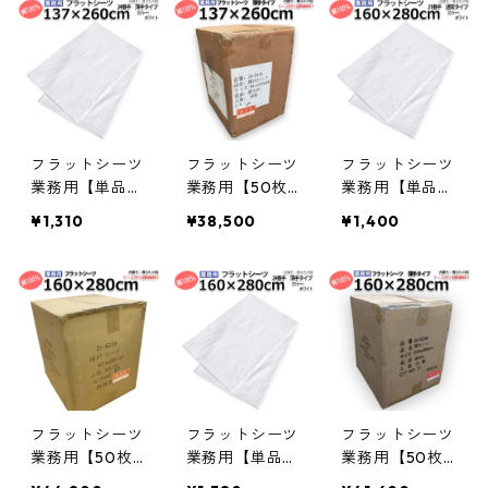
サイズ 敷きシ
メール便（ポス
イズ 敷きシー
ーツ ホワイト
ト投函配送）
ツ ホワイト 白
白 三露産業 ホ
敷きシーツ ホ
三露産業 ホテ
テル 旅館 民宿
ワイト 白 三露
ル 旅館 民宿 民
民泊／3615025
産業 ホテル 旅
泊／36542650
50
館 民宿 民泊／3
0
67576020
フラットシーツ
フラットシーツ
フラットシーツ
業務用【単品】
業務用【50枚
業務用【単品】
綿100% 137×26
入】綿100% 13
綿100% 160×2
¥1,310
¥38,500
¥1,400
0cm シングル
7×260cm シン
80cm シングル
ショートサイズ
グルショートサ
ワイドサイズ
薄手タイプ メ
イズ 薄手タイ
メール便（ポス
ール便（ポスト
プ 敷きシーツ
ト投函配送）
投函配送） 敷
ホワイト 白 三
敷きシーツ ホ
きシーツ ホワ
露産業 ホテル
ワイト 白 三露
イト 白 三露産
旅館 民宿 民泊
産業 ホテル 旅
業 ホテル 旅館
／365426240
館 民宿 民泊／3
民宿 民泊／367
67575020
フラットシーツ
フラットシーツ
フラットシーツ
596020
業務用【50枚
業務用【単品】
業務用【50枚
入】綿100% 16
綿100% 160×2
入】綿100% 16