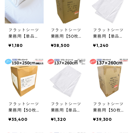
白 三露産業 ホ
白 三露産業 ホ
露産業 ホテル
テル 旅館 民宿
テル 旅館 民宿
旅館 民宿 民泊
民泊 病院 老人
民泊 病院 老人
病院 老人ホー
ホーム 宿泊施
ホーム 宿泊施
ム 宿泊施設／3
フラットシーツ
フラットシーツ
フラットシーツ
設／36105215
設／361252150
61452150
業務用【単品】
業務用【50枚
業務用【単品】
0
綿100% 150×2
入】綿100% 15
綿70% ポリ3
¥1,180
¥38,500
¥1,240
50cm シングル
0×250cm シン
0% 150x250cm
サイズ メール
グルサイズ 敷
シングルサイズ
便（ポスト投函
きシーツ ホワ
メール便（ポス
配送） 敷きシ
イト 白 三露産
ト投函配送）
ーツ ホワイト
業 ホテル 旅館
ホワイト 白 三
白 三露産業 ホ
民宿 民泊／362
露産業 病衣 部
テル 旅館 民宿
662500
屋着 ホテル 旅
民泊／367237
館 民宿 民泊／3
030
61502500
フラットシーツ
フラットシーツ
フラットシーツ
業務用【50枚
業務用【単品】
業務用【50枚
入】綿70% ポ
綿100% 137×26
入】綿100% 13
¥35,400
¥1,320
¥39,300
リ30% 150×25
0cm シングル
7×260cm シン
0cm シングル
ショートサイズ
グルショートサ