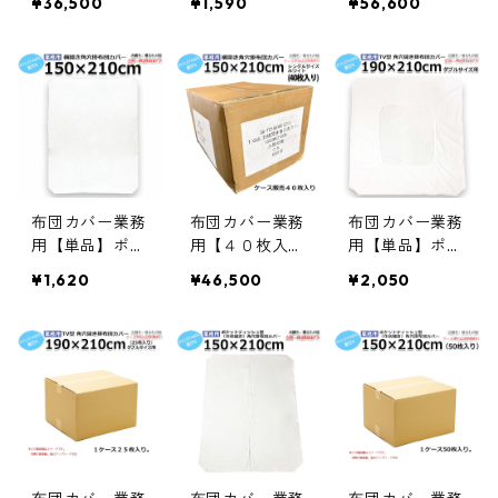
¥36,500
¥1,590
¥56,600
210×250cm こ
×210cm シング
150×210cm シ
たつ布団に対応
ルサイズ テレ
ングルサイズ
したビッグサイ
ビ型 角穴開き
テレビ型 角穴
ズ テレビ型掛
掛け布団カバー
開き掛け布団カ
け布団カバー
白 中央くりぬ
バー 中央くり
中央くりぬきタ
きタイプ ホワ
ぬきタイプ ホ
イプ ホワイト
イト 三露産業
ワイト 白 三露
白 三露産業 ホ
ホテル 旅館 民
産業 ホテル 旅
テル 旅館 民宿
宿 民泊／36186
館 民宿 民泊／3
布団カバー業務
布団カバー業務
布団カバー業務
民泊／3621252
1520
61861500
用【単品】ポリ
用【４０枚入】
用【単品】ポリ
50
65% 綿35% 150
ポリ65% 綿35%
65% 綿35% 190
¥1,620
¥46,500
¥2,050
×210cm シング
150×210cm シ
×210cm ダブル
ルサイズ 横開
ングルサイズ
サイズ テレビ
き角穴掛け布団
横開き角穴掛け
型 中央丸開き
カバー ホワイ
布団カバー ホ
角穴開き ホワ
ト 白 三露産業
ワイト 白 三露
イト 白 三露産
ホテル 旅館 民
産業 ホテル 旅
業 ホテル 旅館
宿 民泊／36186
館 民宿 民泊／3
民宿 民泊／361
1530
61862530
901520