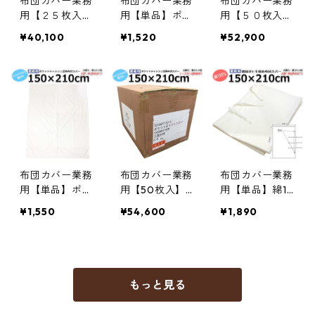
布団カバー業務
布団カバー業務
布団カバー業務
用【２５枚入】
用【単品】ポリ
用【５０枚入】
ポリ65% 綿35%
65% 綿35% 150
ポリ65% 綿35%
¥40,100
¥1,520
¥52,900
190×210cm ダ
×210cm シング
150×210cm シ
ブルサイズ テ
ルサイズ ポケ
ングルサイズ
レビ型 中央丸
ットティッシュ
ポケットティッ
開き 角穴開き
型 角穴開き ホ
シュ型 角穴開
ホワイト 白 三
ワイト 白 三露
き ホワイト 白
露産業 ホテル
産業 ホテル 旅
三露産業 ホテ
旅館 民宿 民泊
館 民宿 民泊／3
ル 旅館 民宿 民
／361901530
61861540
泊／36186254
0
布団カバー業務
布団カバー業務
布団カバー業務
用【単品】ポリ
用【50枚入】
用【単品】綿10
65% 綿35% 150
ポリ65% 綿35%
0% 150×210cm
¥1,550
¥54,600
¥1,890
×210cm シング
150×210cm シ
シングルサイズ
ルサイズ ポケ
ングルサイズ
紐3ヶ所留め横
ットティッシュ
ポケットティッ
開き 紐で留め
型掛け布団カバ
シュ型掛け布団
るタイプ ホワ
ー ホワイト 白
カバー ホワイ
イト 白 三露産
もっと見る
三露産業 病衣
ト 白 三露産業
業 ホテル 旅館
部屋着 ホテル
病衣 部屋着 ホ
民宿 民泊／367