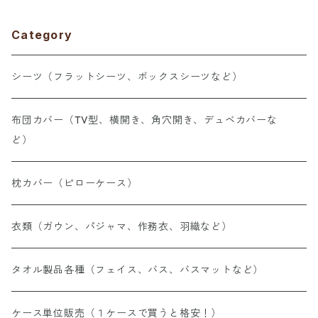
旅館 民宿 民泊
テル 旅館 民宿
586010
／368615210
民泊／3686155
Category
00
シーツ（フラットシーツ、ボックスシーツなど）
布団カバー（TV型、横開き、角穴開き、デュベカバーな
ど）
枕カバー（ピローケース）
衣類（ガウン、パジャマ、作務衣、羽織など）
タオル製品各種（フェイス、バス、バスマットなど）
ケース単位販売（１ケースで買うと格安！）