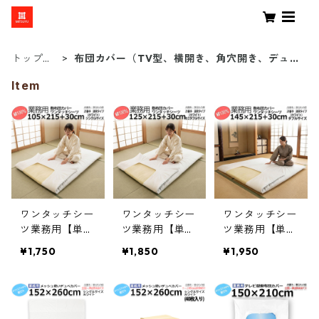
トップペ
布団カバー（TV型、横開き、角穴開き、デュベ
ージ
カバーなど）
Item
ワンタッチシー
ワンタッチシー
ワンタッチシー
ツ業務用【単
ツ業務用【単
ツ業務用【単
品】綿100% 敷
品】綿100% 敷
品】綿100% 敷
¥1,750
¥1,850
¥1,950
布団カバー ゴ
布団カバー ゴ
布団カバー ゴ
ム無しフィット
ム無しフィット
ム無しフィット
タイプ シング
タイプ セミダ
タイプ ダブル 1
ル 105ｘ215+3
ブル 125ｘ215+
45ｘ215+30cm
0cm ホワイト
30cm ホワイト
ホワイト 白 三