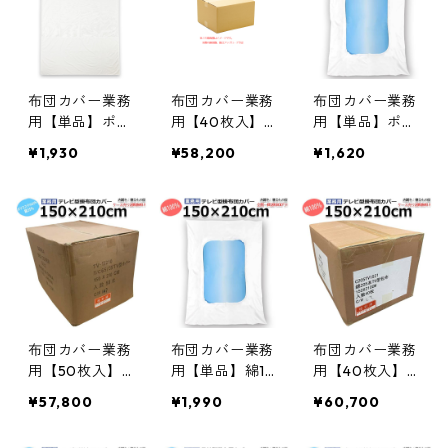
白 三露産業 ホ
白 三露産業 ホ
露産業 ホテル
テル 旅館 民宿
テル 旅館 民宿
旅館 民宿 民泊
民泊 病院 老人
民泊 病院 老人
病院 老人ホー
ホーム 宿泊施
ホーム 宿泊施
ム 宿泊施設／3
布団カバー業務
布団カバー業務
布団カバー業務
設／36105215
設／361252150
61452150
用【単品】ポリ
用【40枚入】
用【単品】ポリ
0
65% 綿35% 152
ポリ65% 綿35%
65% 綿35% 150
¥1,930
¥58,200
¥1,620
x260cm シング
152x260cm シ
×210cm シング
ル メッシュ使
ングル メッシ
ルサイズ テレ
いデュベカバー
ュ使いデュベカ
ビ型 中央くり
ホワイト 白 三
バー ホワイト
ぬき掛け布団カ
露産業 病衣 部
白 三露産業 病
バー ホワイト
屋着 ホテル 旅
衣 部屋着 ホテ
白 三露産業 ホ
館 民宿 民泊／3
ル 旅館 民宿 民
テル 旅館 民宿
61522600
泊／361522610
民泊／3675561
10
布団カバー業務
布団カバー業務
布団カバー業務
用【50枚入】
用【単品】綿10
用【40枚入】
ポリ65% 綿35%
0% 150×210cm
綿100% 150×21
¥57,800
¥1,990
¥60,700
150×210cm シ
シングルサイズ
0cm シングル
ングルサイズ
テレビ型 中央
サイズ テレビ