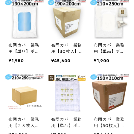
テレビ型 中央
くりぬき掛け布
型 中央くりぬ
くりぬき掛け布
団カバー ホワ
き掛け布団カバ
団カバー ホワ
イト 白 三露産
ー ホワイト 白
イト 白 三露産
業 ホテル 旅館
三露産業 ホテ
業 ホテル 旅館
民宿 民泊／367
ル 旅館 民宿 民
民宿 民泊／361
610110
泊／36761040
521500
0
布団カバー業務
布団カバー業務
布団カバー業務
用【単品】ポリ
用【30枚入】
用【単品】ポリ
65% 綿35% 190
ポリ65% 綿35%
65% 綿35% 210
¥1,980
¥45,600
¥1,900
×200cm ダブ
190×200cm ダ
×250cm こたつ
ルサイズ テレ
ブルサイズ テ
布団に対応した
ビ型 掛け布団
レビ型 掛け布
ビッグサイズ
カバー 中央く
団カバー 中央
テレビ型掛け布
りぬきタイプ
くりぬきタイプ
団カバー 中央
ホワイト 白 三
ホワイト 白 三
くりぬきタイプ
露産業 ホテル
露産業 ホテル
ホワイト 白 三
旅館 民宿 民泊
旅館 民宿 民泊
露産業 ホテル
／369466050
／369466550
旅館 民宿 民泊
布団カバー業務
布団カバー業務
布団カバー業務
／362102500
用【２５枚入】
用【単品】ポリ
用【50枚入】
ポリ65% 綿35%
65% 綿35% 150
ポリ65% 綿35%