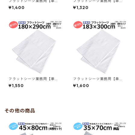
フラットシーツ業務用【単
フラットシーツ業務用【単
品】綿100% 160×280cm シ
品】綿70% ポリ30% 160x28
¥1,400
¥1,320
ングルワイドサイズ メール便
0cm シングルワイドサイズ メ
（ポスト投函配送） 敷きシー
ール便（ポスト投函配送） ホ
ツ ホワイト 白 三露産業 ホテ
ワイト 白 三露産業 病衣 部屋
ル 旅館 民宿 民泊／36757502
着 ホテル 旅館 民宿 民泊／361
0
602810
フラットシーツ業務用【単
フラットシーツ業務用【単
品】綿100% 180×290cm ダ
品】綿100% 183cm×300cm
¥1,550
¥1,600
ブルサイズ メール便（ポスト
ダブルロングサイズ 薄手タイ
投函配送） 敷きシーツ ホワイ
プ メール便（ポスト投函配
ト 白 三露産業 ホテル 旅館 民
送） ホワイト 白 三露産業 ホ
宿 民泊／367574020
テル 旅館 民宿 民泊／3675941
20
その他の商品