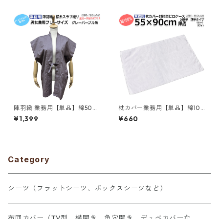
ト 白 三露産業 ホテル 旅館 民
メール便（ポスト投函配送）
宿 民泊／367562200
三露産業 ホテル 旅館 民宿 民
泊／367560960
陣羽織 業務用【単品】綿50%
枕カバー業務用【単品】綿10
ポリ50% 大人用 男女兼用 横
0% 55×90cm 薄手タイプ ピ
¥1,399
¥660
糸スラブ織り 背あて裏地付 グ
ローケース 封筒型 ホワイト 白
レーパープル系 三露産業 病衣
メール便（ポスト投函配送）
部屋着 ホテル 旅館 民宿 民泊
三露産業 ホテル 旅館 民宿 民
／364244010
泊／367563420
Category
シーツ（フラットシーツ、ボックスシーツなど）
布団カバー（TV型、横開き、角穴開き、デュベカバーな