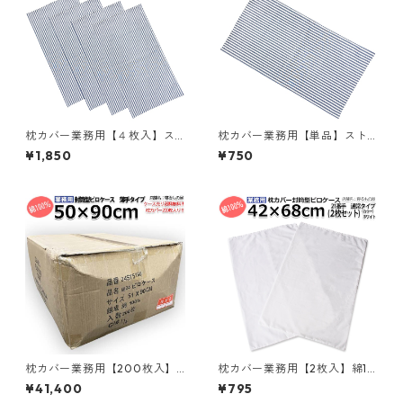
枕カバー業務用【４枚入】ス
枕カバー業務用【単品】スト
トライプ ピローケース 封筒型
ライプ ピローケース 封筒型 ポ
¥1,850
¥750
ポリ65% 綿35% 45x80cm 中
リ65% 綿35% 35x70cm 中厚
厚タイプ 22.5番手 ネイビーｘ
タイプ 22.5番手 ネイビーｘオ
オフホワイト メール便（ポス
フホワイト メール便（ポスト
ト投函配送）三露産業 ホテル
投函配送）三露産業 ホテル 旅
旅館 民宿 民泊／364580140
館 民宿 民泊／363570110
枕カバー業務用【200枚入】
枕カバー業務用【2枚入】綿10
綿100% 50×90cm 薄手タイ
0% 42×68cm 通常タイプ ピ
¥41,400
¥795
プ ピローケース 封筒型 ホワイ
ローケース 封筒型 ホワイト 白