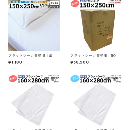
フラットシーツ業務用【単
フラットシーツ業務用【50枚
品】綿100% 150×250cm シン
入】綿100% 150×250cm シン
¥1,180
¥38,500
グルサイズ メール便（ポスト
グルサイズ 敷きシーツ ホワイ
投函配送） 敷きシーツ ホワイ
ト 白 三露産業 ホテル 旅館 民
ト 白 三露産業 ホテル 旅館 民
宿 民泊／362662500
宿 民泊／367237030