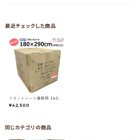
最近チェックした商品
フラットシーツ業務用【40枚
入】綿100% 180×290cm ダ
¥42,500
ブルサイズ 敷きシーツ ホワイ
ト 白 三露産業 ホテル 旅館 民
宿 民泊／367229500
同じカテゴリの商品