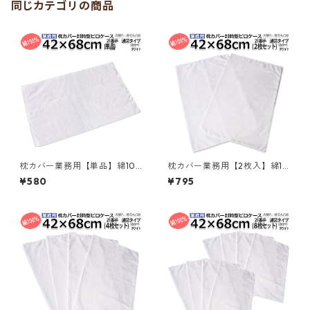
同じカテゴリの商品
枕カバー業務用【単品】綿10
枕カバー業務用【2枚入】綿10
0% 42×68cm 通常タイプ ピ
0% 42×68cm 通常タイプ ピ
¥580
¥795
ローケース 封筒型 ホワイト 白
ローケース 封筒型 ホワイト 白
メール便（ポスト投函配送）
メール便（ポスト投函配送）
三露産業 ホテル 旅館 民宿 民
三露産業 ホテル 旅館 民宿 民
泊／367560930
泊／367560960