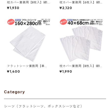
枕カバー業務用【8枚入】綿10
枕カバー業務用【6枚入】綿10
0% 42×68cm 通常タイプ ピ
0% 50×90cm 薄手タイプ ピ
¥1,930
¥2,120
ローケース 封筒型 ホワイト 白
ローケース 封筒型 ホワイト 白
メール便（ポスト投函配送）
メール便（ポスト投函配送）
三露産業 ホテル 旅館 民宿 民
三露産業 ホテル 旅館 民宿 民
泊／367561510
泊／367562860
フラットシーツ業務用【単
枕カバー業務用【8枚入】綿10
品】綿100% 160×280cm シ
0% 40×68cm 薄手タイプ ピ
¥1,400
¥1,990
ングルワイドサイズ メール便
ローケース 封筒型 ホワイト 白
（ポスト投函配送） 敷きシー
メール便（ポスト投函配送）
ツ ホワイト 白 三露産業 ホテ
三露産業 ホテル 旅館 民宿 民
ル 旅館 民宿 民泊／36757502
泊／367563950
0
Category
シーツ（フラットシーツ、ボックスシーツなど）