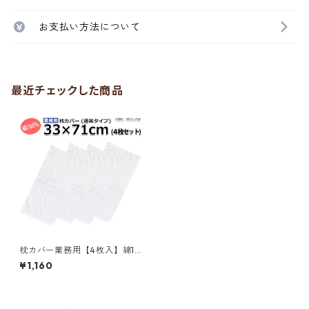
お支払い方法について
最近チェックした商品
枕カバー業務用【4枚入】綿10
0% 33×71cm 通常タイプ ピロ
¥1,160
ーケース 封筒型 ホワイト 白
メール便（ポスト投函配送）
三露産業 ホテル 旅館 民宿 民
泊／363371040