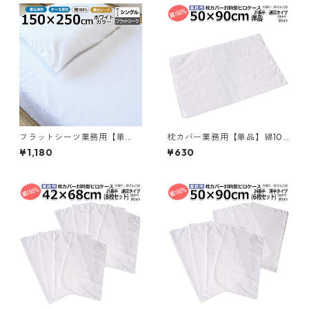
フラットシーツ業務用【単
枕カバー業務用【単品】綿10
品】綿100% 150×250cm シン
0% 50×90cm 通常タイプ ピ
¥1,180
¥630
グルサイズ メール便（ポスト
ローケース 封筒型 ホワイト 白
投函配送） 敷きシーツ ホワイ
メール便（ポスト投函配送）
ト 白 三露産業 ホテル 旅館 民
三露産業 ホテル 旅館 民宿 民
宿 民泊／367237030
泊／367560920