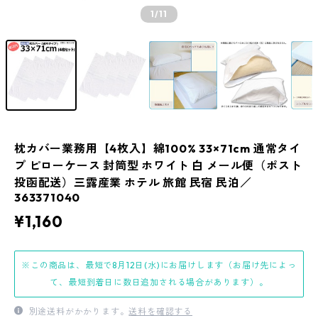
1
/11
枕カバー業務用【4枚入】綿100% 33×71cm 通常タイ
プ ピローケース 封筒型 ホワイト 白 メール便（ポスト
投函配送）三露産業 ホテル 旅館 民宿 民泊／
363371040
¥1,160
※この商品は、最短で8月12日(水)にお届けします（お届け先によっ
て、最短到着日に数日追加される場合があります）。
別途送料がかかります。
送料を確認する