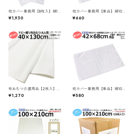
枕カバー業務用【8枚入】綿10
枕カバー業務用【単品】綿10
0% 42×68cm 通常タイプ ピ
0% 55×90cm 薄手タイプ ピ
¥1,930
¥660
ローケース 封筒型 ホワイト 白
ローケース 封筒型 ホワイト 白
メール便（ポスト投函配送）
メール便（ポスト投函配送）
三露産業 ホテル 旅館 民宿 民
三露産業 ホテル 旅館 民宿 民
泊／367561510
泊／367563420
布おむつ介護用品【2枚入】綿
枕カバー業務用【単品】綿10
100% 40×130cm 大人用 成人
0% 42×68cm 通常タイプ ピ
¥1,270
¥580
用 メール便（ポスト投函配
ローケース 封筒型 ホワイト 白
送） ドビー織布オムツ ホワイ
メール便（ポスト投函配送）
ト 白 三露産業 清拭布／3640
三露産業 ホテル 旅館 民宿 民
13020
泊／367560930