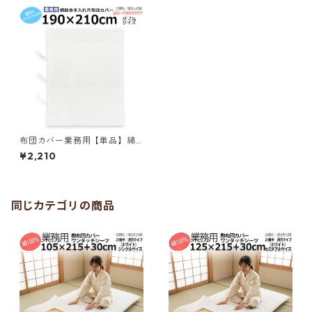
布団カバー業務用【単品】綿7
0% ポリ30% 190×210cm ダ
¥2,210
ブルサイズ 横開き手入れ穴開
き掛け布団カバー 紐3ヶ所留め
四隅内ヒモ有 ホワイト 白 三露
産業 ホテル 旅館 民宿 民泊／3
61921010
同じカテゴリの商品