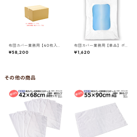
布団カバー業務用【40枚入】
布団カバー業務用【単品】ポ
ポリ65% 綿35% 152x260cm
リ65% 綿35% 150×210cm シ
¥58,200
¥1,620
シングル メッシュ使いデュベ
ングルサイズ テレビ型 中央く
カバー ホワイト 白 三露産業
りぬき掛け布団カバー ホワイ
病衣 部屋着 ホテル 旅館 民宿
ト 白 三露産業 ホテル 旅館 民
民泊／361522610
宿 民泊／367556110
その他の商品