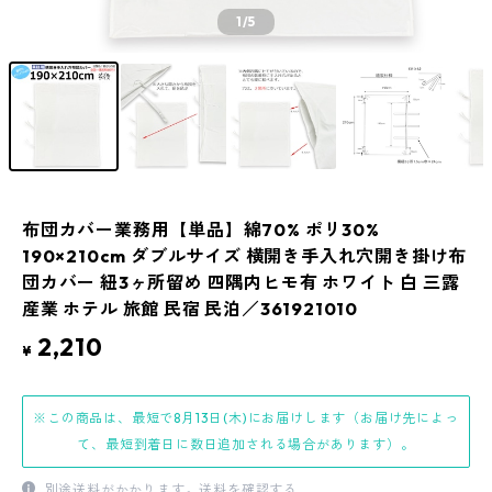
1
/5
布団カバー業務用【単品】綿70% ポリ30%
190×210cm ダブルサイズ 横開き手入れ穴開き掛け布
団カバー 紐3ヶ所留め 四隅内ヒモ有 ホワイト 白 三露
産業 ホテル 旅館 民宿 民泊／361921010
2,210
¥
※この商品は、最短で8月13日(木)にお届けします（お届け先によっ
て、最短到着日に数日追加される場合があります）。
別途送料がかかります。
送料を確認する