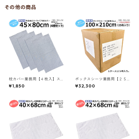
／361052150
その他の商品
枕カバー業務用【４枚入】ス
ボックスシーツ業務用【２５
トライプ ピローケース 封筒型
枚入り】綿70% ポリ30％ 10
¥1,850
¥32,300
ポリ65% 綿35% 45x80cm 中
0×210+40cm シングルサイ
厚タイプ 22.5番手 ネイビーｘ
ズ 総ゴム入り ホワイト 白 三
オフホワイト メール便（ポス
露産業 ホテル 旅館 民宿 民泊
ト投函配送）三露産業 ホテル
／361021250
旅館 民宿 民泊／364580140