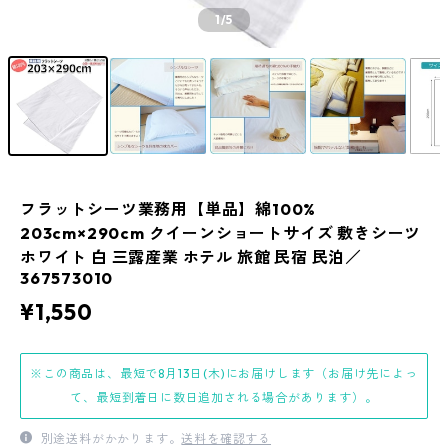
1
/5
フラットシーツ業務用【単品】綿100%
203cm×290cm クイーンショートサイズ 敷きシーツ
ホワイト 白 三露産業 ホテル 旅館 民宿 民泊／
367573010
¥1,550
※この商品は、最短で8月13日(木)にお届けします（お届け先によっ
て、最短到着日に数日追加される場合があります）。
別途送料がかかります。
送料を確認する