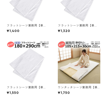
フラットシーツ業務用【単
フラットシーツ業務用【単
品】綿100% 160×280cm シ
品】綿70% ポリ30% 160x28
¥1,400
¥1,320
ングルワイドサイズ メール便
0cm シングルワイドサイズ メ
（ポスト投函配送） 敷きシー
ール便（ポスト投函配送） ホ
ツ ホワイト 白 三露産業 ホテ
ワイト 白 三露産業 病衣 部屋
ル 旅館 民宿 民泊／36757502
着 ホテル 旅館 民宿 民泊／361
0
602810
フラットシーツ業務用【単
ワンタッチシーツ業務用【単
品】綿100% 180×290cm ダ
品】綿100% 敷布団カバー ゴ
¥1,550
¥1,750
ブルサイズ メール便（ポスト
ム無しフィットタイプ シング
投函配送） 敷きシーツ ホワイ
ル 105ｘ215+30cm ホワイト
ト 白 三露産業 ホテル 旅館 民
白 三露産業 ホテル 旅館 民宿
宿 民泊／367574020
民泊 病院 老人ホーム 宿泊施設