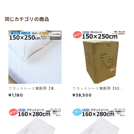
クイーンショートサイズ 敷き
シーツ ホワイト 白 三露産業
ホテル 旅館 民宿 民泊／36757
3010
同じカテゴリの商品
フラットシーツ業務用【単
フラットシーツ業務用【50枚
品】綿100% 150×250cm シン
入】綿100% 150×250cm シン
¥1,180
¥38,500
グルサイズ メール便（ポスト
グルサイズ 敷きシーツ ホワイ
投函配送） 敷きシーツ ホワイ
ト 白 三露産業 ホテル 旅館 民
ト 白 三露産業 ホテル 旅館 民
宿 民泊／362662500
宿 民泊／367237030