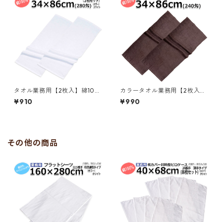
タオル業務用【2枚入】綿10
カラータオル業務用【2枚入】
0% 34x86cm 280匁フェイス
綿100% 34×86cm 240匁 フ
¥910
¥990
タオル ホワイト 白 メール便
ェイスタオル ダークブラウン
（ポスト投函配送）三露産業
メール便（ポスト投函配送）
病衣 部屋着 ホテル 旅館 民宿
三露産業 ホテル 旅館 民宿 民
民泊／362803020
泊／364343210
その他の商品