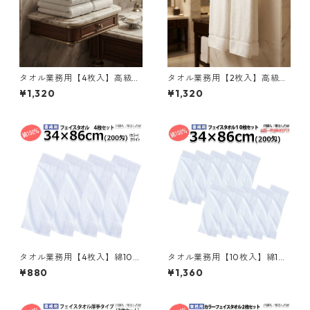
タオル業務用【4枚入】高級品
タオル業務用【2枚入】高級品
綿100% 34x34cm 150匁ハン
綿100% 34x86cm 400匁フェ
¥1,320
¥1,320
ドタオル ホワイト 白メール便
イスタオル ホワイト 白メール
（ポスト投函配送）三露産業
便（ポスト投函配送）三露産
病衣 部屋着 ホテル 旅館 民宿
業 病衣 部屋着 ホテル 旅館 民
民泊／363434450
宿 民泊／363486420
タオル業務用【4枚入】綿10
タオル業務用【10枚入】綿10
0% 34×86cm 200匁 フェイ
0% 34×86cm 200匁 フェイ
¥880
¥1,360
スタオル ホワイト 白 メール便
スタオル ホワイト 白 三露産業
（ポスト投函配送）三露産業
ホテル 旅館 民宿 民泊／3643
ホテル 旅館 民宿 民泊／3643
43080
43060