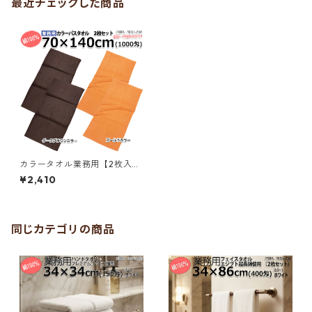
最近チェックした商品
カラータオル業務用【2枚入】
綿100% 70×140cm 1000匁
¥2,410
バスタオル ダークブラウン ゴ
ールド 三露産業 ホテル 旅館
民宿 民泊／364343220／36
0701420
同じカテゴリの商品