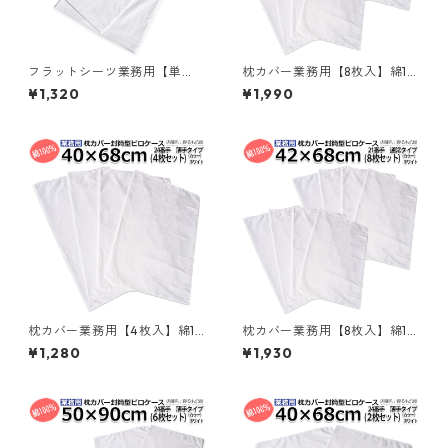
フラットシーツ業務用【単
枕カバー業務用【8枚入】綿10
品】綿70% ポリ30% 160x28
0% 40×68cm 薄手タイプ ピ
¥1,320
¥1,990
0cm シングルワイドサイズ メ
ローケース 封筒型 ホワイト 白
ール便（ポスト投函配送） ホ
メール便（ポスト投函配送）
ワイト 白 三露産業 病衣 部屋
三露産業 ホテル 旅館 民宿 民
着 ホテル 旅館 民宿 民泊／361
泊／367563950
602810
枕カバー業務用【4枚入】綿10
枕カバー業務用【8枚入】綿10
0% 40×68cm 薄手タイプ ピ
0% 42×68cm 通常タイプ ピ
¥1,280
¥1,930
ローケース 封筒型 ホワイト 白
ローケース 封筒型 ホワイト 白
メール便（ポスト投函配送）
メール便（ポスト投函配送）
三露産業 ホテル 旅館 民宿 民
三露産業 ホテル 旅館 民宿 民
泊／367563940
泊／367561510