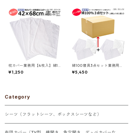
ム入り ホワイト 白 三露産業
点セット】ホワイト 白 三露産
ホテル 旅館 民宿 民泊／36102
業 一人暮らし ホテル 旅館 民
1000
宿 民泊／369992020
枕カバー業務用【4枚入】綿10
綿100寝具3点セット業務用
0% 42×68cm 通常タイプ ピ
【３点セットの２個入り】シ
¥1,250
¥5,450
ローケース 封筒型 ホワイト 白
ングルサイズ【シーツ 布団カ
メール便（ポスト投函配送）
バー 枕カバー 合計３点セッ
三露産業 ホテル 旅館 民宿 民
ト】ホワイト 白 三露産業 一人
泊／367560980
暮らし 天然素材 ホテル 旅館
民宿 民泊／369992030
Category
シーツ（フラットシーツ、ボックスシーツなど）
布団カバー（TV型、横開き、角穴開き、デュベカバーな