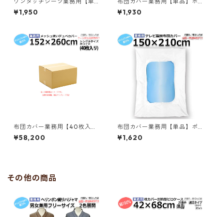
ワンタッチシーツ業務用【単
布団カバー業務用【単品】ポ
品】綿100% 敷布団カバー ゴ
リ65% 綿35% 152x260cm シ
¥1,950
¥1,930
ム無しフィットタイプ ダブル
ングル メッシュ使いデュベカ
145ｘ215+30cm ホワイト 白
バー ホワイト 白 三露産業 病
三露産業 ホテル 旅館 民宿 民
衣 部屋着 ホテル 旅館 民宿 民
泊 病院 老人ホーム 宿泊施設／
泊／361522600
361452150
布団カバー業務用【40枚入】
布団カバー業務用【単品】ポ
ポリ65% 綿35% 152x260cm
リ65% 綿35% 150×210cm シ
¥58,200
¥1,620
シングル メッシュ使いデュベ
ングルサイズ テレビ型 中央く
カバー ホワイト 白 三露産業
りぬき掛け布団カバー ホワイ
病衣 部屋着 ホテル 旅館 民宿
ト 白 三露産業 ホテル 旅館 民
民泊／361522610
宿 民泊／367556110
その他の商品