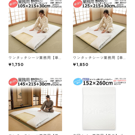
ワンタッチシーツ業務用【単
ワンタッチシーツ業務用【単
品】綿100% 敷布団カバー ゴ
品】綿100% 敷布団カバー ゴ
¥1,750
¥1,850
ム無しフィットタイプ シング
ム無しフィットタイプ セミダ
ル 105ｘ215+30cm ホワイト
ブル 125ｘ215+30cm ホワイ
白 三露産業 ホテル 旅館 民宿
ト 白 三露産業 ホテル 旅館 民
民泊 病院 老人ホーム 宿泊施設
宿 民泊 病院 老人ホーム 宿泊
／361052150
施設／361252150