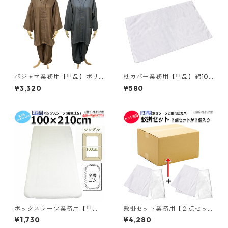
パジャマ業務用【単品】ポリ6
枕カバー業務用【単品】綿10
5% 綿35% 大人用フリーサイズ
0% 42×68cm 通常タイプ ピ
¥3,320
¥580
ヘリンボーン織り 前ボタン開
ローケース 封筒型 ホワイト 白
きヘリンボンパジャマ 上下セ
メール便（ポスト投函配送）
ット ブラウン グレーネイビー
三露産業 ホテル 旅館 民宿 民
三露産業 病衣 部屋着 ホテル
泊／367560930
旅館 民宿 民泊／369664000
-ブラウン／369664010-グレ
ーネイビー
ボックスシーツ業務用【単
敷掛セット業務用【２点セッ
品】綿70% ポリ30％ 100×21
トの２個入り】シングルサイ
¥1,730
¥4,280
0+40cm シングルサイズ 総ゴ
ズ【シーツ 布団カバー 合計２