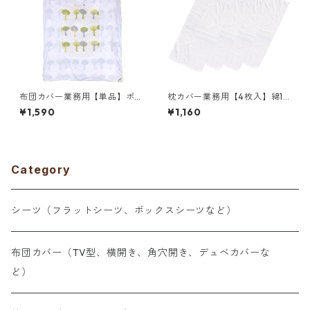
布団カバー業務用【単品】ポ
枕カバー業務用【4枚入】綿10
リ65% 綿35% 150×210cm シ
0% 33×71cm 通常タイプ ピロ
¥1,590
¥1,160
ングルサイズ テレビ型 角穴開
ーケース 封筒型 ホワイト 白
き掛け布団カバー 白 中央くり
メール便（ポスト投函配送）
ぬきタイプ ホワイト 三露産業
三露産業 ホテル 旅館 民宿 民
ホテル 旅館 民宿 民泊／36186
泊／363371040
1520
Category
シーツ（フラットシーツ、ボックスシーツなど）
布団カバー（TV型、横開き、角穴開き、デュベカバーな
ど）