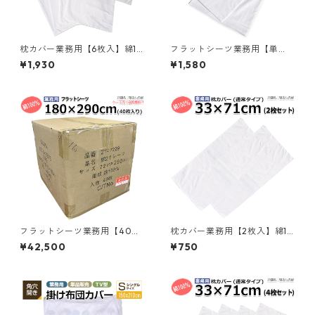
枕カバー業務用【6枚入】綿10
フラットシーツ業務用【単
0% 50×90cm 通常タイプ ピ
品】綿70% ポリ30% 183×30
¥1,930
¥1,580
ローケース 封筒型 ホワイト 白
0cm ダブルロングサイズ メー
メール便（ポスト投函配送）
ル便（ポスト投函配送） 敷き
三露産業 ホテル 旅館 民宿 民
シーツ ホワイト 白 三露産業
泊／367560900
ホテル 旅館 民宿 民泊／36183
3110
フラットシーツ業務用【40枚
枕カバー業務用【2枚入】綿10
入】綿100% 180×290cm ダ
0% 33×71cm 通常タイプ ピロ
¥42,500
¥750
ブルサイズ 敷きシーツ ホワイ
ーケース 封筒型 ホワイト 白
ト 白 三露産業 ホテル 旅館 民
メール便（ポスト投函配送）
宿 民泊／367229500
三露産業 ホテル 旅館 民宿 民
泊／363371020