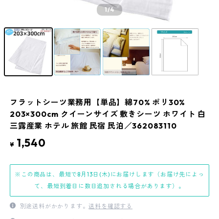
1
/4
フラットシーツ業務用【単品】綿70% ポリ30%
203×300cm クイーンサイズ 敷きシーツ ホワイト 白
三露産業 ホテル 旅館 民宿 民泊／362083110
1,540
¥
※この商品は、最短で8月13日(木)にお届けします（お届け先によっ
て、最短到着日に数日追加される場合があります）。
別途送料がかかります。
送料を確認する