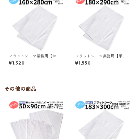
0
泊／367595020
フラットシーツ業務用【単
フラットシーツ業務用【単
品】綿70% ポリ30% 160x28
品】綿100% 180×290cm ダ
¥1,320
¥1,550
0cm シングルワイドサイズ メ
ブルサイズ メール便（ポスト
ール便（ポスト投函配送） ホ
投函配送） 敷きシーツ ホワイ
ワイト 白 三露産業 病衣 部屋
ト 白 三露産業 ホテル 旅館 民
着 ホテル 旅館 民宿 民泊／361
宿 民泊／367574020
602810
その他の商品