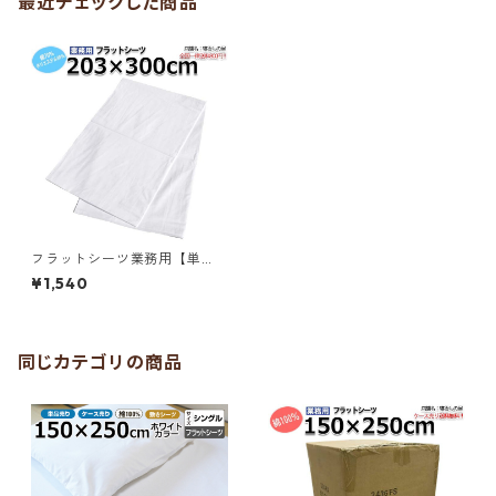
最近チェックした商品
フラットシーツ業務用【単
品】綿70% ポリ30% 203×30
¥1,540
0cm クイーンサイズ 敷きシー
ツ ホワイト 白 三露産業 ホテ
ル 旅館 民宿 民泊／36208311
0
同じカテゴリの商品