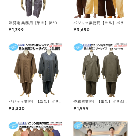
陣羽織 業務用【単品】綿50%
パジャマ業務用【単品】ポリ6
ポリ50% 大人用 男女兼用 横
5% 綿35% 大人用フリーサイズ
¥1,399
¥3,650
糸スラブ織り 背あて裏地付 グ
ワッフル生地プルオーバー 上
レーパープル系 三露産業 病衣
下セット かぶり着用 ライトベ
部屋着 ホテル 旅館 民宿 民泊
ージュ ダークブラウン 三露産
／364244010
業 病衣 部屋着 ホテル 旅館 民
宿 民泊／362021380
パジャマ業務用【単品】ポリ6
作務衣業務用【単品】ポリ65%
5% 綿35% 大人用フリーサイズ
綿35% 大人用フリー バニラン
¥3,320
¥1,999
ヘリンボーン織り 前ボタン開
織り生地 上下セット ライトカ
きヘリンボンパジャマ 上下セ
ーキ 三露産業 病衣 部屋着 ホ
ット ブラウン グレーネイビー
テル 旅館 民宿 民泊／364238
三露産業 病衣 部屋着 ホテル
010
旅館 民宿 民泊／369664000
-ブラウン／369664010-グレ