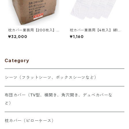
枕カバー業務用【200枚入】
枕カバー業務用【4枚入】綿10
綿100% 42×68cm 通常タイプ
0% 33×71cm 通常タイプ ピロ
¥32,000
¥1,160
ピローケース 封筒型 ホワイト
ーケース 封筒型 ホワイト 白
白 三露産業 ホテル 旅館 民宿
メール便（ポスト投函配送）
民泊／367561200
三露産業 ホテル 旅館 民宿 民
泊／363371040
Category
シーツ（フラットシーツ、ボックスシーツなど）
布団カバー（TV型、横開き、角穴開き、デュベカバーな
ど）
枕カバー（ピローケース）