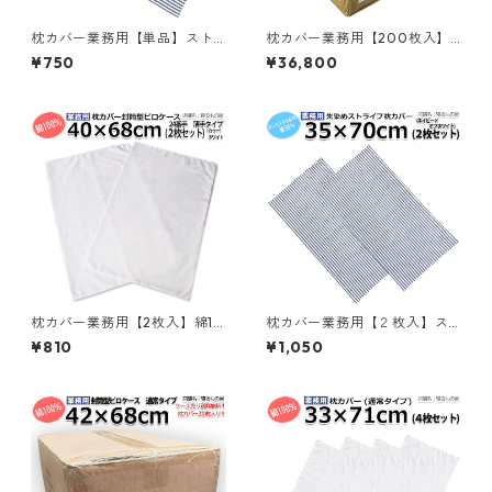
枕カバー業務用【単品】スト
枕カバー業務用【200枚入】
ライプ ピローケース 封筒型 ポ
綿100% 43×80cm 通常タイ
¥750
¥36,800
リ65% 綿35% 35x70cm 中厚
プ ピローケース 封筒型 ホワイ
タイプ 22.5番手 ネイビーｘオ
ト 白 民宿 民泊／364380200
フホワイト メール便（ポスト
投函配送）三露産業 ホテル 旅
館 民宿 民泊／363570110
枕カバー業務用【2枚入】綿10
枕カバー業務用【２枚入】ス
0% 40×68cm 薄手タイプ ピ
トライプ ピローケース 封筒型
¥810
¥1,050
ローケース 封筒型 ホワイト 白
ポリ65% 綿35% 35x70cm 中
メール便（ポスト投函配送）
厚タイプ 22.5番手 ネイビーｘ
三露産業 ホテル 旅館 民宿 民
オフホワイト メール便（ポス
泊／367563930
ト投函配送）三露産業 ホテル
旅館 民宿 民泊／363570120