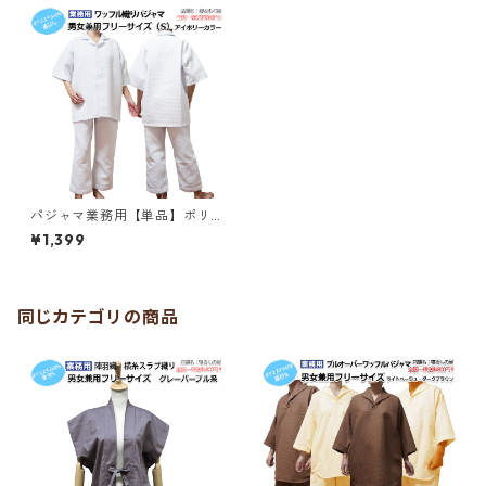
パジャマ業務用【単品】ポリ6
5% 綿35% 大人用Ｓサイズ男女
¥1,399
兼用 ワッフル織り ボタン開き
パジャマ 上下セット オフホワ
イト 三露産業 病衣 部屋着 ホ
テル 旅館 民宿 民泊／362025
160
同じカテゴリの商品