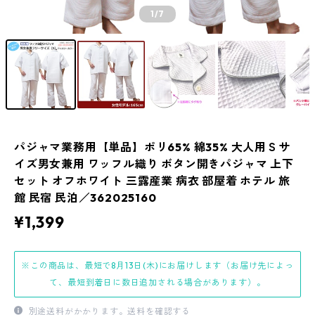
1
/7
パジャマ業務用【単品】ポリ65% 綿35% 大人用Ｓサ
イズ男女兼用 ワッフル織り ボタン開きパジャマ 上下
セット オフホワイト 三露産業 病衣 部屋着 ホテル 旅
館 民宿 民泊／362025160
¥1,399
※この商品は、最短で8月13日(木)にお届けします（お届け先によっ
て、最短到着日に数日追加される場合があります）。
別途送料がかかります。
送料を確認する