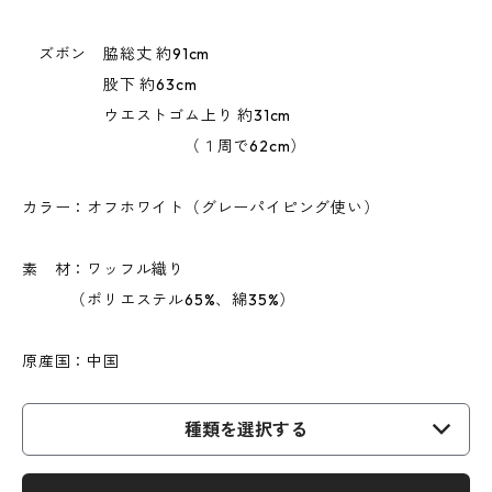
ズボン 脇総丈 約91cm
股下 約63cm
ウエストゴム上り 約31cm
（１周で62cm）
カラー：オフホワイト（グレーパイピング使い）
素 材：ワッフル織り
（ポリエステル65%、綿35%）
原産国：中国
種類を選択する