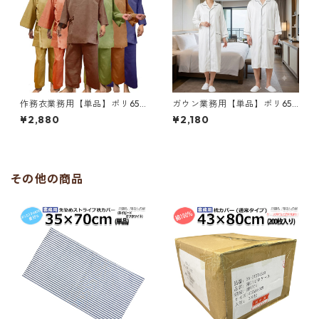
ーネイビー
作務衣業務用【単品】ポリ65%
ガウン業務用【単品】ポリ65%
綿35% 大人用フリーサイズ バ
綿35% 大人用フリー サテン8
¥2,880
¥2,180
ニラン織り 上下セット 夏向ひ
mmストライプ シャツ式ガウ
んやり ポケット付き ダークブ
ンパジャマ 前ボタン開き 晒ホ
ラウン、ネイビー、グリー
ワイト メール便（ポスト投函
ン、ベージュ、ダークピン
配送）三露産業 病衣 部屋着 ホ
ク、ライトブラウン 三露産業
テル 旅館 民宿 民泊／369664
その他の商品
病衣 部屋着 ホテル 旅館 民宿
220
民泊／362021360